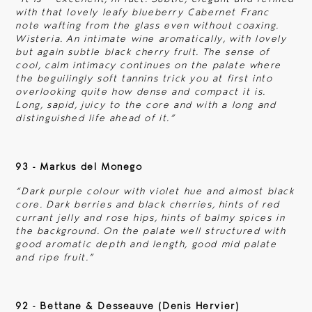
with that lovely leafy blueberry Cabernet Franc
note wafting from the glass even without coaxing.
Wisteria. An intimate wine aromatically, with lovely
Les actualités
but again subtle black cherry fruit. The sense of
cool, calm intimacy continues on the palate where
the beguilingly soft tannins trick you at first into
Articles
overlooking quite how dense and compact it is.
Long, sapid, juicy to the core and with a long and
distinguished life ahead of it.
”
À l'écoute
93 - Markus del Monego
“
Dark purple colour with violet hue and almost black
Contact
core. Dark berries and black cherries, hints of red
currant jelly and rose hips, hints of balmy spices in
the background. On the palate well structured with
good aromatic depth and length, good mid palate
and ripe fruit.
”
92 - Bettane & Desseauve (Denis Hervier)