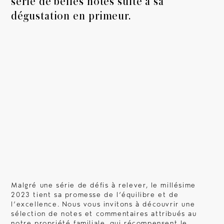
série de belles notes suite à sa
dégustation en primeur.
L'expertise
La Vigne
Le Chai
Les vins
Malgré une série de défis à relever, le millésime
Château Montlabert
2023 tient sa promesse de l’équilibre et de
l’excellence.
Nous vous invitons à découvrir une
sélection de notes et commentaires attribués au
notre propriété familiale, qui récompensent le