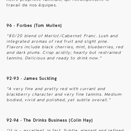
travail de nos équipes.
La Croix de Montlabert
96 - Forbes (Tom Mullen)
“
80/20 blend of Merlot/Cabernet Franc. Lush and
integrated aromas of red fruit and slight pine.
L'expérience
Flavors include black cherries, mint, blueberries, red
and dark plums. Crisp acidity; hearty but restrained
tannins. Delicious and ready to drink now.
”
Visites & Ateliers
92-93 - James Suckling
Tables privées
“
A very fine and pretty red with currant and
blackberry character and very fine tannins. Medium-
bodied, vivid and polished, yet subtle overall
.”
Réceptions & Séminaires
92-94 - The Drinks Business (Colin Hay)
“
It is – excellent, in fact. Subtle, elegant and refined