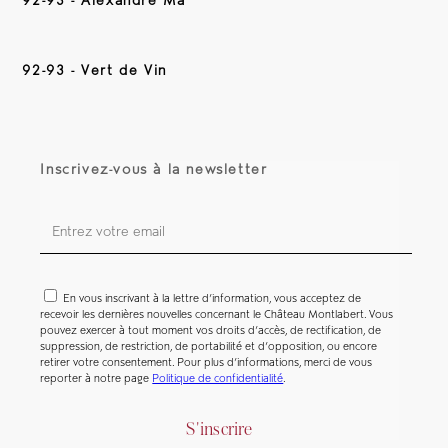
92-93 - Alexandre Ma
92-93 - Vert de Vin
Inscrivez-vous à la newsletter
En vous inscrivant à la lettre d’information, vous acceptez de
recevoir les dernières nouvelles concernant le Château Montlabert. Vous
pouvez exercer à tout moment vos droits d’accès, de rectification, de
suppression, de restriction, de portabilité et d’opposition, ou encore
retirer votre consentement. Pour plus d’informations, merci de vous
reporter à notre page
Politique de confidentialité
.
S'inscrire