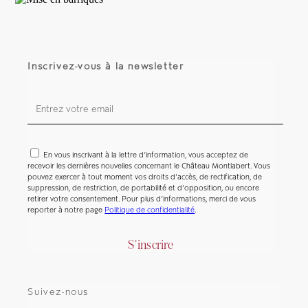
Visites & Ateliers
Tables privées
Inscrivez-vous à la newsletter
Réceptions & Séminaires
En vous inscrivant à la lettre d’information, vous acceptez de
recevoir les dernières nouvelles concernant le Château Montlabert. Vous
Les actualités
pouvez exercer à tout moment vos droits d’accès, de rectification, de
suppression, de restriction, de portabilité et d’opposition, ou encore
retirer votre consentement. Pour plus d’informations, merci de vous
Articles
reporter à notre page
Politique de confidentialité
.
S'inscrire
À l'écoute
Suivez-nous
Contact