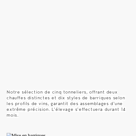
La Vigne
Le Chai
Les vins
Château Montlabert
Notre sélection de cinq tonneliers, offrant deux
chauffes distinctes et dix styles de barriques selon
La Croix de Montlabert
les profils de vins, garantit des assemblages d'une
extrême précision. L'élevage s'effectuera durant 14
mois.
L'expérience