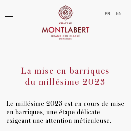
FR
EN
La mise en barriques
Le domaine
du millésime 2023
Le Château
Le millésime 2023 est en cours de mise
Saint-Emilion
en barriques, une étape délicate
exigeant une attention méticuleuse.
L'expertise